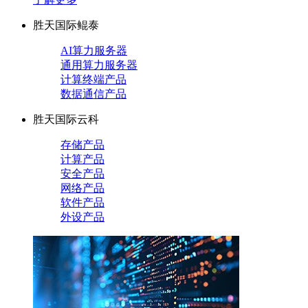
胜天国际鲲泰
AI算力服务器
通用算力服务器
计算终端产品
数据通信产品
胜天国际云科
存储产品
计算产品
安全产品
网络产品
软件产品
外设产品